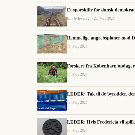
Et sporskifte for dansk demokrat
Erik Schwensen · 22. May 2026
Hemmelige angrebsplaner mod D
16. May 2026
Forskere fra København opdager 6
15. May 2026
LEDER: Tak til de byrødder, der 
15. May 2026
LEDER: Hvis Fredericia vil spille
13. May 2026