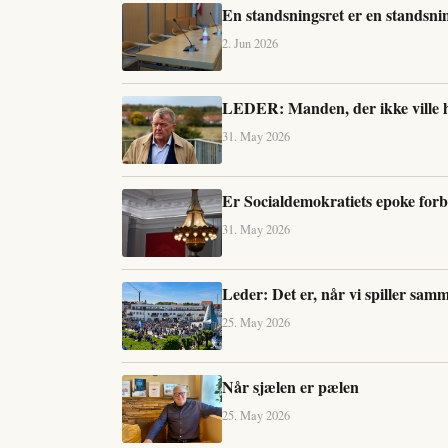
En standsningsret er en standsni
2. Jun 2026
LEDER: Manden, der ikke ville 
31. May 2026
Er Socialdemokratiets epoke forb
31. May 2026
Leder: Det er, når vi spiller samm
25. May 2026
Når sjælen er pælen
25. May 2026