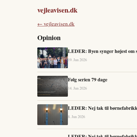
vejleavisen.dk
← vejleavisen.dk
Opinion
LEDER: Byen synger højest om
19. Jun 2026
Følg serien 79 dage
14. Jun 2026
LEDER: Nej tak til børnefabrik
8. Jun 2026
LEDER: Nej tak til børnefabrik