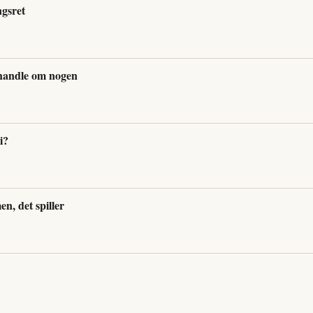
ngsret
handle om nogen
i?
en, det spiller