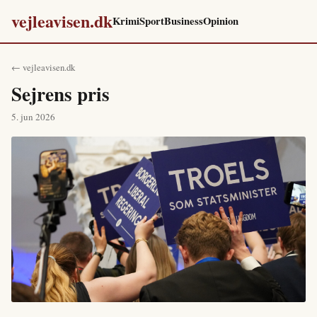
vejleavisen.dk
Krimi
Sport
Business
Opinion
← vejleavisen.dk
Sejrens pris
5. jun 2026