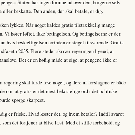
s penge.« Staten har ingen formue ud over den, borgerne selv
 eller beskatte. Den anden, der skal betale, er dig.
ikken lykkes. Når noget kaldes gratis tilstrækkelig mange
n. Vi hører løftet, ikke betingelsen. Og betingelserne er der.
kun hvis beskæftigelsen forinden er steget tilsvarende. Gratis
indfaset i 2035. Flere steder skriver regeringen ligeud, at
anslove. Det er en høflig måde at sige, at pengene ikke er
En regering skal turde love noget, og flere af forslagene er både
e om, at gratis er det mest bekostelige ord i det politiske
i burde spørge skarpest.
adig er friske. Hvad koster det, og hvem betaler? Indtil svaret
, som det fortjener at blive læst. Med et stille forbehold, og