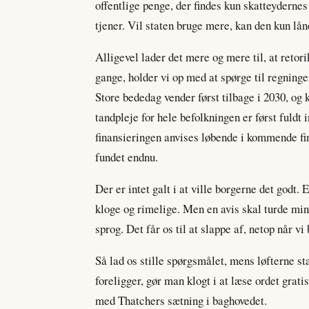
offentlige penge, der findes kun skatteyderne
tjener. Vil staten bruge mere, kan den kun låne
Alligevel lader det mere og mere til, at retor
gange, holder vi op med at spørge til regninge
Store bededag vender først tilbage i 2030, og 
tandpleje for hele befolkningen er først fuldt 
finansieringen anvises løbende i kommende fin
fundet endnu.
Der er intet galt i at ville borgerne det godt. 
kloge og rimelige. Men en avis skal turde mind
sprog. Det får os til at slappe af, netop når v
Så lad os stille spørgsmålet, mens løfterne st
foreligger, gør man klogt i at læse ordet gratis
med Thatchers sætning i baghovedet.