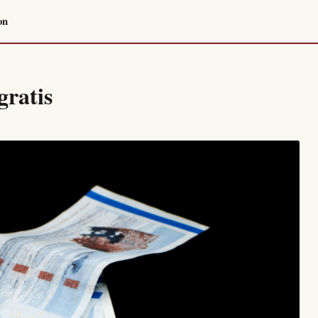
on
gratis