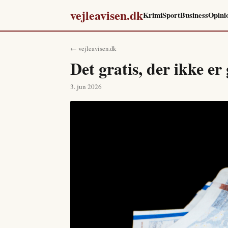
vejleavisen.dk
Krimi
Sport
Business
Opini
← vejleavisen.dk
Det gratis, der ikke er 
3. jun 2026