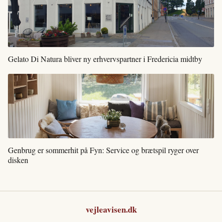
Gelato Di Natura bliver ny erhvervspartner i Fredericia midtby
Genbrug er sommerhit på Fyn: Service og brætspil ryger over
disken
vejleavisen.dk