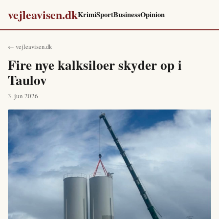
vejleavisen.dk
Krimi
Sport
Business
Opinion
← vejleavisen.dk
Fire nye kalksiloer skyder op i
Taulov
3. jun 2026