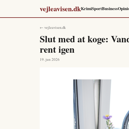
vejleavisen.dk
Krimi
Sport
Business
Opini
← vejleavisen.dk
Slut med at koge: Van
rent igen
19. jun 2026