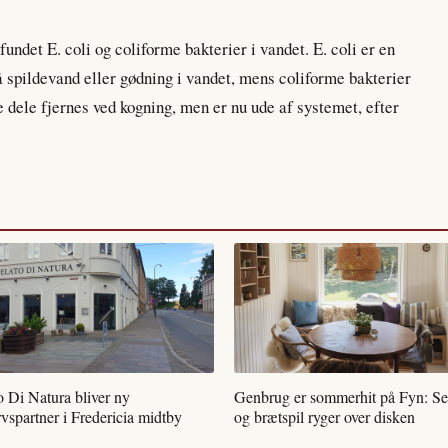
undet E. coli og coliforme bakterier i vandet. E. coli er en
å spildevand eller gødning i vandet, mens coliforme bakterier
 dele fjernes ved kogning, men er nu ude af systemet, efter
o Di Natura bliver ny
Genbrug er sommerhit på Fyn: Se
vspartner i Fredericia midtby
og brætspil ryger over disken