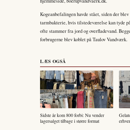
hjemmeside, boerupvandvaerk.dk.
Kogeanbefalingen havde stået, siden der blev f
tarmbakterie, hvis tilstedeværelse kan tyde p
ofte stammer fra jord og overfladevand. Begge
forbrugerne blev koblet på Taulov Vandværk.
LÆS OGSÅ
Sidste år kom 800 forbi: Nu vender
Gelat
lagersalget tilbage i større format
erhver