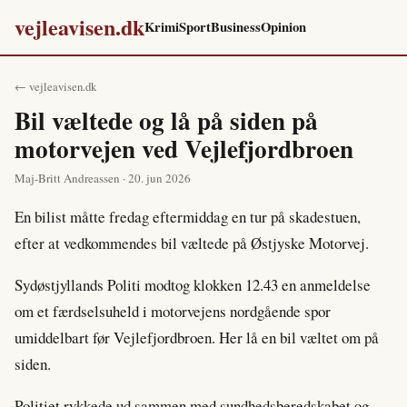
vejleavisen.dk
Krimi
Sport
Business
Opinion
← vejleavisen.dk
Bil væltede og lå på siden på
motorvejen ved Vejlefjordbroen
Maj-Britt Andreassen · 20. jun 2026
En bilist måtte fredag eftermiddag en tur på skadestuen,
efter at vedkommendes bil væltede på Østjyske Motorvej.
Sydøstjyllands Politi modtog klokken 12.43 en anmeldelse
om et færdselsuheld i motorvejens nordgående spor
umiddelbart før Vejlefjordbroen. Her lå en bil væltet om på
siden.
Politiet rykkede ud sammen med sundhedsberedskabet og