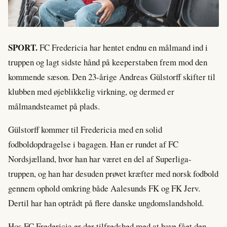
SPORT.
FC Fredericia har hentet endnu en målmand ind i
truppen og lagt sidste hånd på keeperstaben frem mod den
kommende sæson. Den 23-årige Andreas Gülstorff skifter til
klubben med øjeblikkelig virkning, og dermed er
målmandsteamet på plads.
Gülstorff kommer til Fredericia med en solid
fodboldopdragelse i bagagen. Han er rundet af FC
Nordsjælland, hvor han har været en del af Superliga-
truppen, og han har desuden prøvet kræfter med norsk fodbold
gennem ophold omkring både Aalesunds FK og FK Jerv.
Dertil har han optrådt på flere danske ungdomslandshold.
Hos FC Fredericia er der tilfredshed med at have fået den