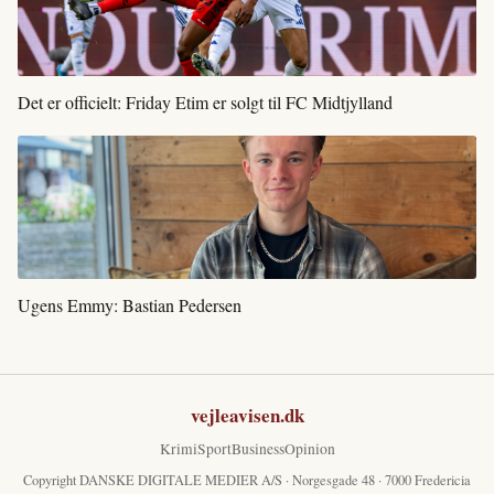
Det er officielt: Friday Etim er solgt til FC Midtjylland
Ugens Emmy: Bastian Pedersen
vejleavisen.dk
Krimi
Sport
Business
Opinion
Copyright DANSKE DIGITALE MEDIER A/S · Norgesgade 48 · 7000 Fredericia