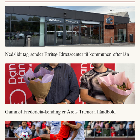
Nedslidt tag sender Erritsø Idrætscenter til kommunen efter lån
Gammel Fredericia-kending er Årets Træner i håndbold