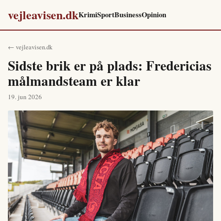
vejleavisen.dk
Krimi
Sport
Business
Opinion
← vejleavisen.dk
Sidste brik er på plads: Fredericias
målmandsteam er klar
19. jun 2026