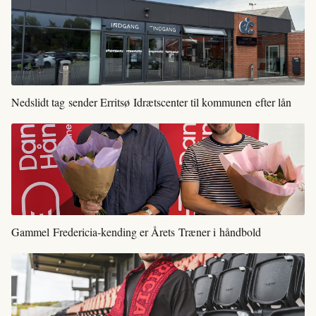
Nedslidt tag sender Erritsø Idrætscenter til kommunen efter lån
Gammel Fredericia-kending er Årets Træner i håndbold