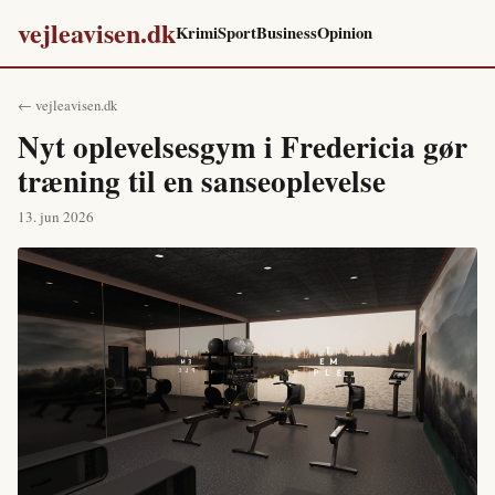
vejleavisen.dk
Krimi
Sport
Business
Opinion
← vejleavisen.dk
Nyt oplevelsesgym i Fredericia gør
træning til en sanseoplevelse
13. jun 2026