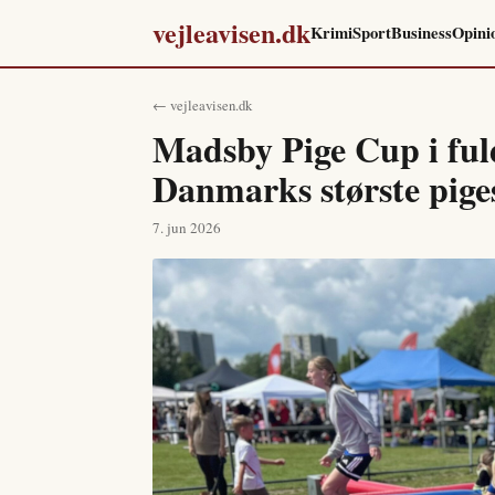
vejleavisen.dk
Krimi
Sport
Business
Opini
← vejleavisen.dk
Madsby Pige Cup i ful
Danmarks største pig
7. jun 2026