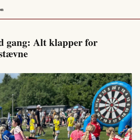
on
d gang: Alt klapper for
estævne