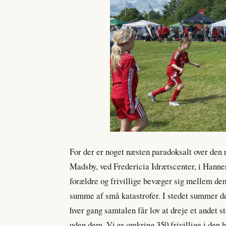
For der er noget næsten paradoksalt over den r
Madsby, ved Fredericia Idrætscenter, i Hanne
forældre og frivillige bevæger sig mellem dem
summe af små katastrofer. I stedet summer det
hver gang samtalen får lov at dreje et andet st
uden dem. Vi er omkring 350 frivillige i den 