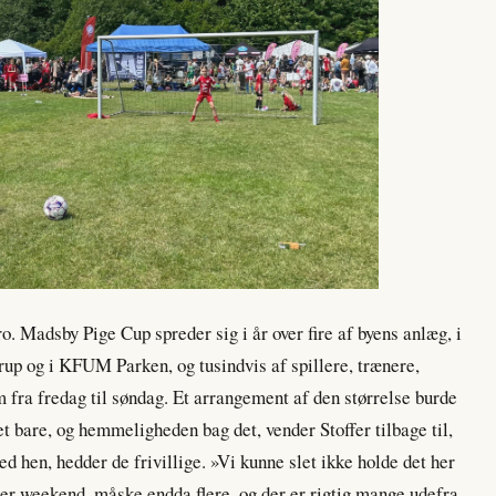
o. Madsby Pige Cup spreder sig i år over fire af byens anlæg, i
rup og i KFUM Parken, og tusindvis af spillere, trænere,
 fra fredag til søndag. Et arrangement af den størrelse burde
 bare, og hemmeligheden bag det, vender Stoffer tilbage til,
ed hen, hedder de frivillige. »Vi kunne slet ikke holde det her
her weekend, måske endda flere, og der er rigtig mange udefra,