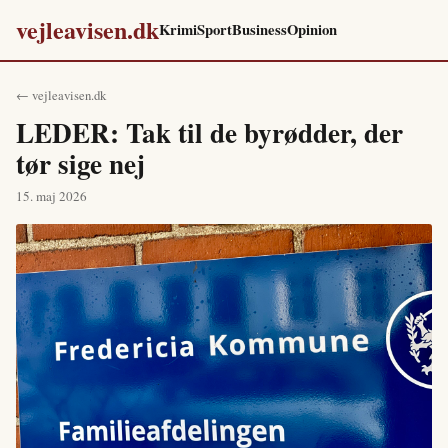
vejleavisen.dk
Krimi
Sport
Business
Opinion
← vejleavisen.dk
LEDER: Tak til de byrødder, der
tør sige nej
15. maj 2026