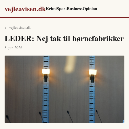
vejleavisen.dk
Krimi
Sport
Business
Opinion
← vejleavisen.dk
LEDER: Nej tak til børnefabrikker
8. jun 2026