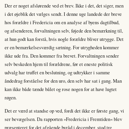
Der er noget afslørende ved et brev. Ikke i det, det siger, men
i det øjeblik det vælges sendt. I denne uge landede der breve
hos forældre i Fredericia om en analyse af byens dagtilbud,
og afsenderen, forvaltningen selv, føjede den bemærkning til,
at hun godt kan forstå, hvis nogle forældre bliver utrygge. Det
er en bemærkelsesværdig sætning. For utrygheden kommer
ikke ude fra. Den kommer fra brevet. Forvaltningen sender
selv beskeden hjem til forældrene, før et eneste politisk
udvalg har truffet en beslutning, og udtrykker i samme
åndedrag forståelse for den uro, den selv har sat i gang. Man
kan ikke både tænde bålet og rose nogen for at have lugtet
røgen.
Det er værd at standse op ved, fordi det ikke er første gang, vi
ser bevægelsen. Da rapporten »Fredericia i Fremtiden« blev
præsenteret for det afgående byråd i december, stod tre