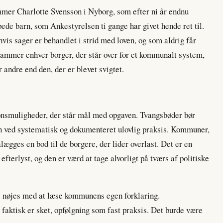
er Charlotte Svensson i Nyborg, som efter ni år endnu
ede barn, som Ankestyrelsen ti gange har givet hende ret til.
is sager er behandlet i strid med loven, og som aldrig får
rammer enhver borger, der står over for et kommunalt system,
r andre end den, der er blevet svigtet.
ionsmuligheder, der står mål med opgaven. Tvangsbøder bør
n ved systematisk og dokumenteret ulovlig praksis. Kommuner,
ægges en bod til de borgere, der lider overlast. Det er en
fterlyst, og den er værd at tage alvorligt på tværs af politiske
ne nøjes med at læse kommunens egen forklaring.
 faktisk er sket, opfølgning som fast praksis. Det burde være