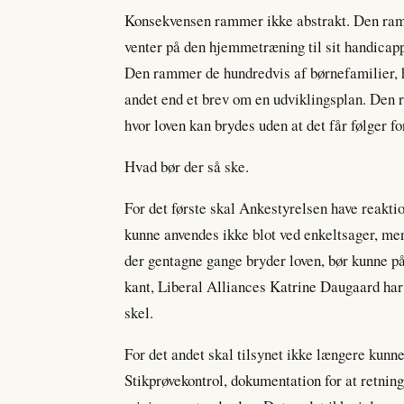
Konsekvensen rammer ikke abstrakt. Den ramm
venter på den hjemmetræning til sit handicapp
Den rammer de hundredvis af børnefamilier, hv
andet end et brev om en udviklingsplan. Den 
hvor loven kan brydes uden at det får følger fo
Hvad bør der så ske.
For det første skal Ankestyrelsen have reakt
kunne anvendes ikke blot ved enkeltsager, me
der gentagne gange bryder loven, bør kunne pål
kant, Liberal Alliances Katrine Daugaard har e
skel.
For det andet skal tilsynet ikke længere kun
Stikprøvekontrol, dokumentation for at retning