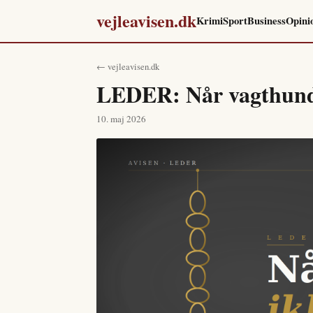
vejleavisen.dk
Krimi
Sport
Business
Opini
← vejleavisen.dk
LEDER: Når vagthund
10. maj 2026