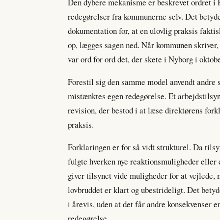
Den dybere mekanisme er beskrevet ordret i R
redegørelser fra kommunerne selv. Det betyde
dokumentation for, at en ulovlig praksis fakt
op, lægges sagen ned. Når kommunen skriver, 
var ord for ord det, der skete i Nyborg i oktobe
Forestil sig den samme model anvendt andre st
mistænktes egen redegørelse. Et arbejdstilsyn
revision, der bestod i at læse direktørens fork
praksis.
Forklaringen er for så vidt strukturel. Da tilsy
fulgte hverken nye reaktionsmuligheder elle
giver tilsynet vide muligheder for at vejlede,
lovbruddet er klart og ubestrideligt. Det bety
i årevis, uden at det får andre konsekvenser e
redegørelse.