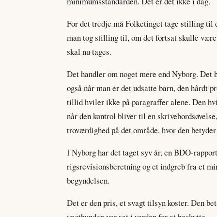
minimumsstandarden. Det er det ikke i dag.
For det tredje må Folketinget tage stilling til 
man tog stilling til, om det fortsat skulle være 
skal nu tages.
Det handler om noget mere end Nyborg. Det han
også når man er det udsatte barn, den hårdt pr
tillid hviler ikke på paragraffer alene. Den hv
når den kontrol bliver til en skrivebordsøvelse,
troværdighed på det område, hvor den betyder
I Nyborg har det taget syv år, en BDO-rapport,
rigsrevisionsberetning og et indgreb fra et min
begyndelsen.
Det er den pris, et svagt tilsyn koster. Den b
vagthunden var sat i verden for at beskytte.