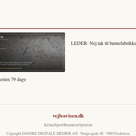
LEDER: Nej tak til børnefabrikke
serien 79 dage
vejleavisen.dk
Krimi
Sport
Business
Opinion
Copyright DANSKE DIGITALE MEDIER A/S · Norgesgade 48 · 7000 Fredericia