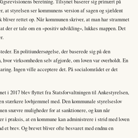
igsrevisionens beretning. Tilsynet baserer sig primært på
r, at styrelsen ser kommunens version af sagen og sjældent
isk bliver rettet op. Når kommunen skriver, at man har strammet
at der er tale om en »positiv udvikling«, lukkes mappen. Det
r.
eder. En politiundersøgelse, der baserede sig på den
, hvor virksomheden selv afgjorde, om loven var overholdt. En
laring. Ingen ville acceptere det. På socialområdet er det
net i 2017 blev flyttet fra Statsforvaltningen til Ankestyrelsen,
r en stærkere lovhjemmel med. Den kommunale styrelseslov
 men snævre muligheder for at sanktionere, og kun når
der i praksis, at en kommune kan administrere i strid med loven
nd et brev. Og brevet bliver ofte besvaret med endnu en