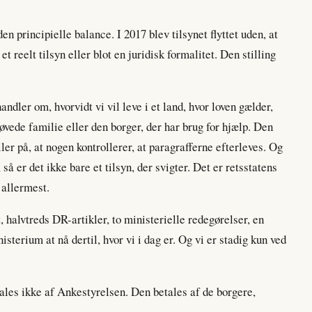
den principielle balance. I 2017 blev tilsynet flyttet uden, at
et reelt tilsyn eller blot en juridisk formalitet. Den stilling
dler om, hvorvidt vi vil leve i et land, hvor loven gælder,
øvede familie eller den borger, der har brug for hjælp. Den
iler på, at nogen kontrollerer, at paragrafferne efterleves. Og
 så er det ikke bare et tilsyn, der svigter. Det er retsstatens
 allermest.
 halvtreds DR-artikler, to ministerielle redegørelser, en
isterium at nå dertil, hvor vi i dag er. Og vi er stadig kun ved
etales ikke af Ankestyrelsen. Den betales af de borgere,