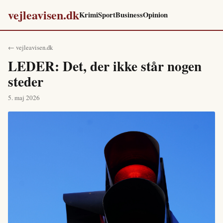
vejleavisen.dk
Krimi
Sport
Business
Opinion
← vejleavisen.dk
LEDER: Det, der ikke står nogen
steder
5. maj 2026