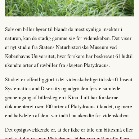
Selv om biller hører til blandt de mest synlige insekter i
naturen, kan de stadig gemme sig for videnskaben. Det viser
et nyt studie fra Statens Naturhistoriske Museum ved
Københavns Universitet, hvor forskere har beskrevet 61 hidtil
ukendte arter af rovbiller fra slægten Platydracus.
Studiet er offentliggjort i det videnskabelige tidsskrift Insect
Systematics and Diversity og udgør den første samlede
gennemgang af billeslægten i Kina. I alt har forskerne
dokumenteret over 100 arter af Platydracus i landet, og mere
end halvdelen af dem var indtil nu ukendte for videnskaben.
Det opsigtsvækkende er, at der ikke er tale om bittesmå eller
godt skjulte væsner. Platydracus-bidragene måler ofte flere