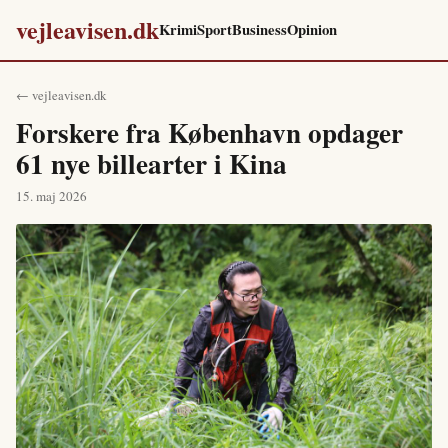
vejleavisen.dk
Krimi
Sport
Business
Opinion
← vejleavisen.dk
Forskere fra København opdager
61 nye billearter i Kina
15. maj 2026