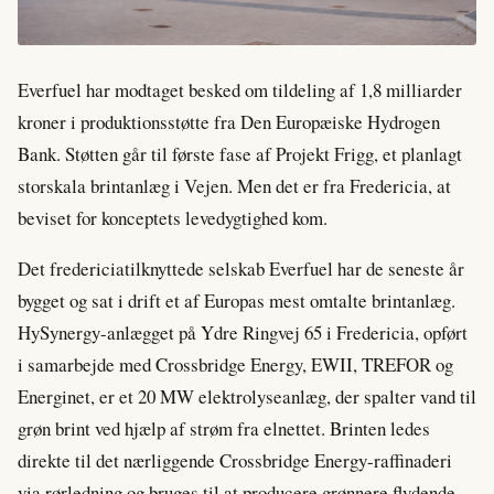
Everfuel har modtaget besked om tildeling af 1,8 milliarder
kroner i produktionsstøtte fra Den Europæiske Hydrogen
Bank. Støtten går til første fase af Projekt Frigg, et planlagt
storskala brintanlæg i Vejen. Men det er fra Fredericia, at
beviset for konceptets levedygtighed kom.
Det fredericiatilknyttede selskab Everfuel har de seneste år
bygget og sat i drift et af Europas mest omtalte brintanlæg.
HySynergy-anlægget på Ydre Ringvej 65 i Fredericia, opført
i samarbejde med Crossbridge Energy, EWII, TREFOR og
Energinet, er et 20 MW elektrolyseanlæg, der spalter vand til
grøn brint ved hjælp af strøm fra elnettet. Brinten ledes
direkte til det nærliggende Crossbridge Energy-raffinaderi
via rørledning og bruges til at producere grønnere flydende