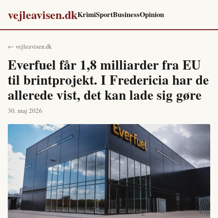
vejleavisen.dk
Krimi
Sport
Business
Opinion
← vejleavisen.dk
Everfuel får 1,8 milliarder fra EU
til brintprojekt. I Fredericia har de
allerede vist, det kan lade sig gøre
30. maj 2026