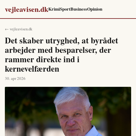
vejleavisen.dk
Krimi
Sport
Business
Opinion
← vejleavisen.dk
Det skaber utryghed, at byrådet
arbejder med besparelser, der
rammer direkte ind i
kernevelfærden
30. apr 2026