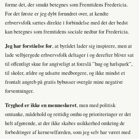
forme det, der smukt betegnes som Fremtidens Fredericia.
For det første er jeg dybt forundret over, at kendte
erhvervsfolk sættes direkte i forbindelse med det der bedst
kan betegnes som fremtidens sociale nedtur for Fredericia.
Jeg har forståelse for
, at byrådet lader sig inspirere, men at
lade velbjergede erhvervsfolk deltager i og derefter bliver sat
til offentligt skue for angiveligt at foreslå ”hug og hælspark”,
til skoler, ældre og udsatte medborgere, og ikke mindst et
frontalt angreb på gratis bybusser overgår mine negative
forventninger.
Tryghed er ikke en menneskeret
, men med politisk
omtanke, mådehold og rettidig omhu og prioriteringer er det
helt afgørende, at der ikke skabes usikkerhed omkring de
forbedringer af kernevelfærden, som jeg selv har været med