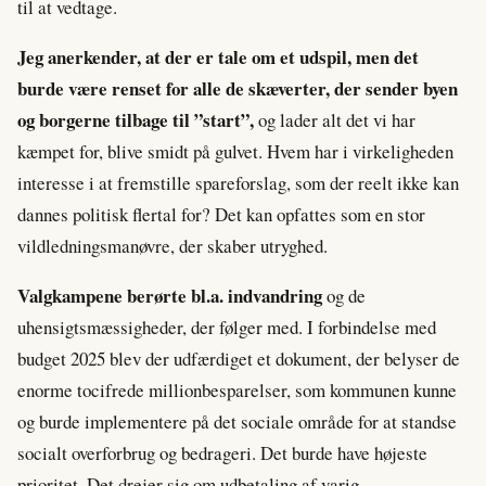
til at vedtage.
Jeg anerkender, at der er tale om et udspil, men det
burde være renset for alle de skæverter, der sender byen
og borgerne tilbage til ”start”,
og lader alt det vi har
kæmpet for, blive smidt på gulvet. Hvem har i virkeligheden
interesse i at fremstille spareforslag, som der reelt ikke kan
dannes politisk flertal for? Det kan opfattes som en stor
vildledningsmanøvre, der skaber utryghed.
Valgkampene berørte bl.a. indvandring
og de
uhensigtsmæssigheder, der følger med. I forbindelse med
budget 2025 blev der udfærdiget et dokument, der belyser de
enorme tocifrede millionbesparelser, som kommunen kunne
og burde implementere på det sociale område for at standse
socialt overforbrug og bedrageri. Det burde have højeste
prioritet. Det drejer sig om udbetaling af varig