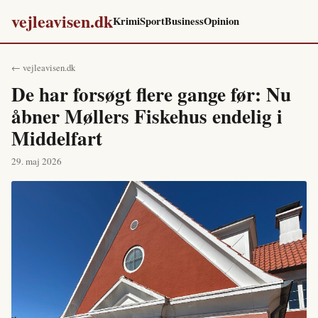
vejleavisen.dk
Krimi
Sport
Business
Opinion
← vejleavisen.dk
De har forsøgt flere gange før: Nu
åbner Møllers Fiskehus endelig i
Middelfart
29. maj 2026