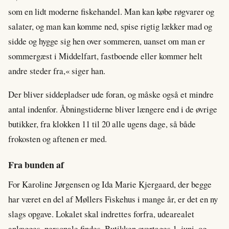
som en lidt moderne fiskehandel. Man kan købe røgvarer og
salater, og man kan komme ned, spise rigtig lækker mad og
sidde og hygge sig hen over sommeren, uanset om man er
sommergæst i Middelfart, fastboende eller kommer helt
andre steder fra,« siger han.
Der bliver siddepladser ude foran, og måske også et mindre
antal indenfor. Åbningstiderne bliver længere end i de øvrige
butikker, fra klokken 11 til 20 alle ugens dage, så både
frokosten og aftenen er med.
Fra bunden af
For Karoline Jørgensen og Ida Marie Kjergaard, der begge
har været en del af Møllers Fiskehus i mange år, er det en ny
slags opgave. Lokalet skal indrettes forfra, udearealet
anlægges, personale findes. Butikken overtages 1. juni, og