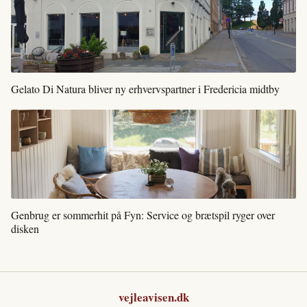
Gelato Di Natura bliver ny erhvervspartner i Fredericia midtby
Genbrug er sommerhit på Fyn: Service og brætspil ryger over
disken
vejleavisen.dk