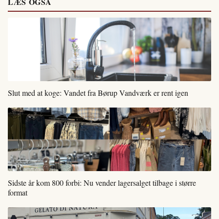
LÆS OGSÅ
Slut med at koge: Vandet fra Børup Vandværk er rent igen
Sidste år kom 800 forbi: Nu vender lagersalget tilbage i større
format