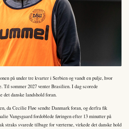
onen på under tre kvarter i Serbien og vandt en pulje, hvor
re. Til sommer 2027 venter Brasilien. I dag scorede
te det danske landshold foran.
ten, da Cecilie Fløe sendte Danmark foran, og derfra fik
malie Vangsgaard fordoblede føringen efter 13 minutter på
ak straks svarede tilbage for værterne, virkede det danske hold