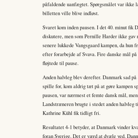
påfaldende uanfægtet. Spørgsmålet var ikke 
billetten ville blive indløst.
Svaret kom inden pausen. I det 40. minut fik 
diskutere, men som Pernille Harder ikke gav n
senere lukkede Vangsgaard kampen, da hun fra 
efter forarbejde af Svava. Fire danske mål på 
fløjtede til pause.
Anden halvleg blev derefter. Danmark sad på sp
spille for, kom aldrig tæt på at gøre kampen 
pausen, var nærmest et femte dansk mål, men d
Landstræneren brugte i stedet anden halvleg t
Kathrine Kühl fik tidligt fri.
Resultatet 4-1 betyder, at Danmark vinder kva
foran Sverige. Det er værd at dvæle ved. Dan