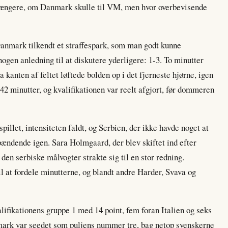
længere, om Danmark skulle til VM, men hvor overbevisende
Danmark tilkendt et straffespark, som man godt kunne
ogen anledning til at diskutere yderligere: 1-3. To minutter
kanten af feltet løftede bolden op i det fjerneste hjørne, igen
42 minutter, og kvalifikationen var reelt afgjort, før dommeren
illet, intensiteten faldt, og Serbien, der ikke havde noget at
spændende igen. Sara Holmgaard, der blev skiftet ind efter
en serbiske målvogter strakte sig til en stor redning.
il at fordele minutterne, og blandt andre Harder, Svava og
lifikationens gruppe 1 med 14 point, fem foran Italien og seks
mark var seedet som puljens nummer tre, bag netop svenskerne