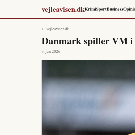
vejleavisen.dk
Krimi
Sport
Business
Opini
← vejleavisen.dk
Danmark spiller VM i 
9. jun 2026