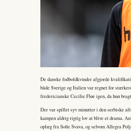
De danske fodboldkvinder afgjorde kvalifikati
både Sverige og Italien var regnet for stærke
fredericianske Cecilie Fløe igen, da hun brag
Der var spillet syv minutter i den serbiske af
kampen aldrig rigtig lov at blive et drama. A
oplæg fra Sofie Svava, og selvom Allegra Polj