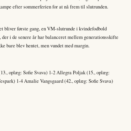
kampe efter sommerferien for at nå frem til slutrunden.
t bliver første gang, en VM-slutrunde i kvindefodbold
, der i de senere år har balanceret mellem generationsskifte
 ikke bare blev hentet, men vundet med margin.
13., oplæg: Sofie Svava) 1-2 Allegra Poljak (15., oplæg:
ffespark) 1-4 Amalie Vangsgaard (42., oplæg: Sofie Svava)