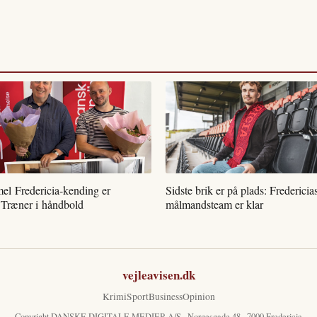
l Fredericia-kending er
Sidste brik er på plads: Fredericia
 Træner i håndbold
målmandsteam er klar
vejleavisen.dk
Krimi
Sport
Business
Opinion
Copyright DANSKE DIGITALE MEDIER A/S · Norgesgade 48 · 7000 Fredericia