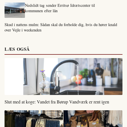
Nedslidt tag sender Erritsø Idrætscenter til
kommunen efter lån
Skud i nattens mulm: Sådan skal du forholde dig, hvis du hører knald
over Vejle i weekenden
LÆS OGSÅ
Slut med at koge: Vandet fra Børup Vandværk er rent igen