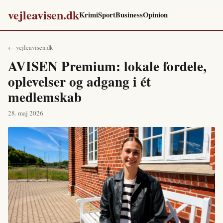
vejleavisen.dk
Krimi
Sport
Business
Opinion
← vejleavisen.dk
AVISEN Premium: lokale fordele,
oplevelser og adgang i ét
medlemskab
28. maj 2026