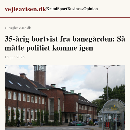
vejleavisen.dk
Krimi
Sport
Business
Opinion
← vejleavisen.dk
35-årig bortvist fra banegården: Så
måtte politiet komme igen
18. jun 2026