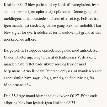
Klokken 00.12 blev politiet på ny kaldt til banegården, hvor
samme person igen opførte sig opfarende. Denne gang lød
meldingen, at han kastede småsten efter et tog. Politiet traf
igen manden på stedet, og denne gang blev han anholdt. Han
blev sigtet for overtrædelse af jernbaneloven på grund af den
uroskabende adfærd.
Ifølge politiet stoppede episoden dog ikke med anholdelsen.
Under håndteringen og turen til detentionen i Vejle skulle
manden have rettet både ukvemsord og trusler mod
betjentene. Arno Rindahl Petersen oplyser, at manden blandt
andet skulle have sagt: »Jeg giver dig en flad, når jeg får
håndjernene af.«
Den 35-årige mand blev anholdt klokken 00.27. Efter endt
afhøring blev han løsladt igen klokken 08.35.