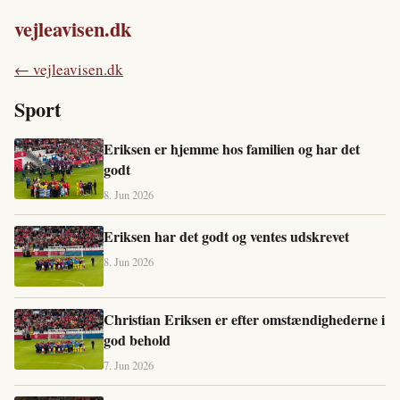
vejleavisen.dk
← vejleavisen.dk
Sport
Eriksen er hjemme hos familien og har det
godt
8. Jun 2026
Eriksen har det godt og ventes udskrevet
8. Jun 2026
Christian Eriksen er efter omstændighederne i
god behold
7. Jun 2026